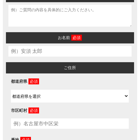
お名前
必須
ご住所
都道府県
必須
市区町村
必須
番地
必須