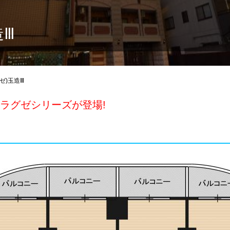
造Ⅲ
グゼ)玉造Ⅲ
なラグゼシリーズが登場!