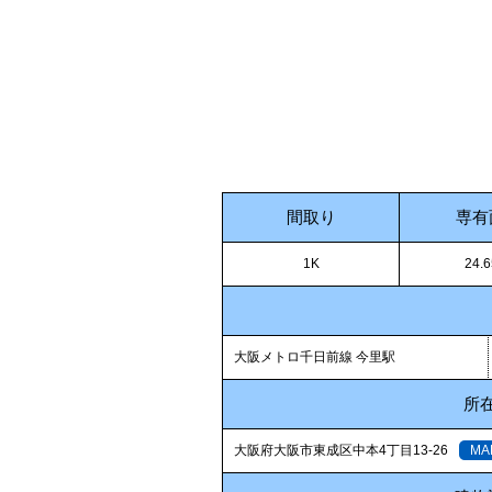
間取り
専有
1K
24.
大阪メトロ千日前線 今里駅
所
大阪府大阪市東成区中本4丁目13-26
MA