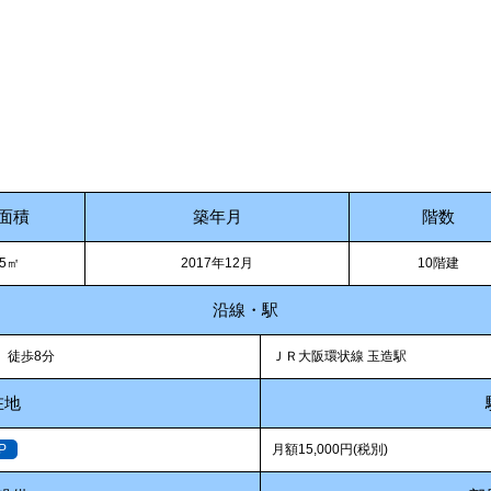
面積
築年月
階数
65㎡
2017年12月
10階建
沿線・駅
徒歩8分
ＪＲ大阪環状線 玉造駅
在地
P
月額15,000円(税別)