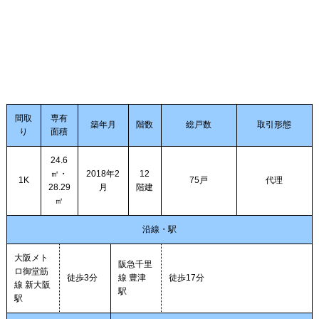
間取
専有
築年月
階数
総戸数
取引形態
り
面積
24.6
㎡・
2018年2
12
1K
75戸
代理
28.29
月
階建
㎡
沿線・駅
大阪メト
阪急千里
ロ御堂筋
徒歩3分
線 豊津
徒歩17分
線 新大阪
駅
駅