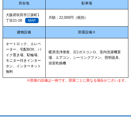
所在地
駐車場
大阪府吹田市江坂町1
月額：22,000円（税別）
丁目21-26
MAP
建物設備
部屋設備※
オートロック、エレベ
ーター、宅配BOX、バ
暖房洗浄便座、2口ガスコンロ、室内洗濯機置
イク置き場、駐輪場、
場、エアコン、シーリングファン、照明器具、
モニター付きインター
浴室乾燥機
ホン、インターネット
無料
※部屋の設備は一例です。部屋ごとに異なる場合がございます。